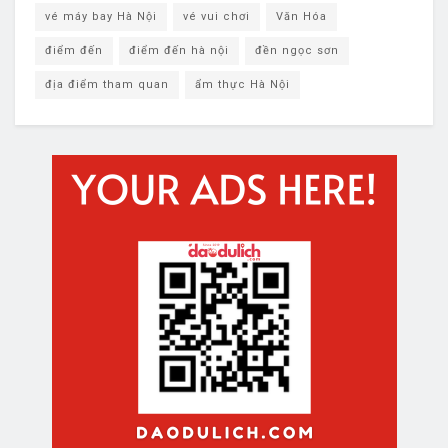
vé máy bay Hà Nội
vé vui chơi
Văn Hóa
điểm đến
điểm đến hà nội
đền ngọc sơn
địa điểm tham quan
ẩm thực Hà Nội