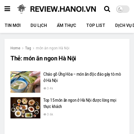
TIN MỚI
DU LỊCH
ẨM THỰC
TOP LIST
DỊCH VỤ 
Home
Tag
món ăn ngon Hà Nội
Thẻ:
món ăn ngon Hà Nội
Cháo gõ Ứng Hòa – món ăn độc đáo gây tò mò
ở Hà Nội
3.4k
Top 15 món ăn ngon ở Hà Nội được lòng mọi
thực khách
3.6k