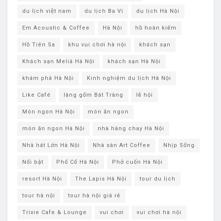
du lịch việt nam
du lịch Ba Vì
du lịch ​Hà Nội
Em Acoustic & Coffee
Hà Nội
hồ hoàn kiếm
Hồ Tiên Sa
khu vui chơi hà nội
khách sạn
Khách sạn Meliá Hà Nội
khách sạn ​Hà Nội
khám phá ​Hà Nội
Kinh nghiệm du lịch Hà Nội
Like Café
làng gốm Bát Tràng
lễ hội
Món ngon Hà Nội
món ăn ngon
món ăn ngon Hà Nội
nhà hàng chay Hà Nội
Nhà hát Lớn Hà Nội
Nhà sàn Art Coffee
Nhịp Sống
Nổi bật
Phố Cổ Hà Nội
Phở cuốn Hà Nội
resort Hà Nội
The Lapis Hà Nội
tour du lịch
tour hà nội
tour hà nội giá rẻ
Trixie Cafe & Lounge
vui chơi
vui chơi hà nội