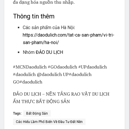
đa dạng hóa nguồn thu nhập.
Thông tin thêm
Các sản phẩm của Hà Nội:
https://daodulich.com/tat-ca-san-pham/vi-tri-
san-pham/ha-noi/
Nhóm
ĐẢO DU LỊCH
#MCNDaodulich #GOdaodulich #UPdaodulich
#daodulich @daodulich UP#daodulich
GO#daodulich
ĐẢO DU LỊCH – NỀN TẢNG RAO VẶT DU LỊCH
ẨM THỰC BẤT ĐỘNG SẢN
Tags:
Bất Động Sản
Các Hiểu Lầm Phổ Biến Về Đầu Tư Đất Nền