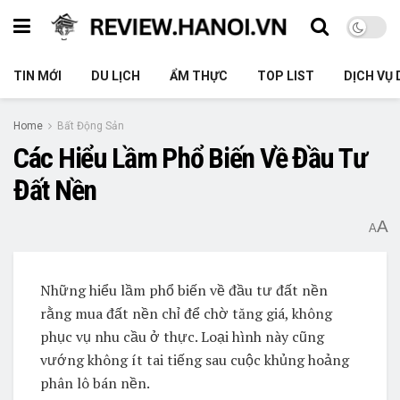
TIN MỚI
DU LỊCH
ẨM THỰC
TOP LIST
DỊCH VỤ 
Home
Bất Động Sản
Các Hiểu Lầm Phổ Biến Về Đầu Tư
Đất Nền
A
A
Những hiểu lầm phổ biến về đầu tư đất nền
rằng mua đất nền chỉ để chờ tăng giá, không
phục vụ nhu cầu ở thực. Loại hình này cũng
vướng không ít tai tiếng sau cuộc khủng hoảng
phân lô bán nền.