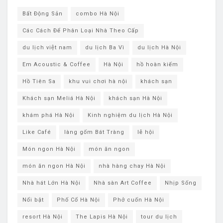
Bất Động Sản
combo Hà Nội
Các Cách Để Phân Loại Nhà Theo Cấp
du lịch việt nam
du lịch Ba Vì
du lịch ​Hà Nội
Em Acoustic & Coffee
Hà Nội
hồ hoàn kiếm
Hồ Tiên Sa
khu vui chơi hà nội
khách sạn
Khách sạn Meliá Hà Nội
khách sạn ​Hà Nội
khám phá ​Hà Nội
Kinh nghiệm du lịch Hà Nội
Like Café
làng gốm Bát Tràng
lễ hội
Món ngon Hà Nội
món ăn ngon
món ăn ngon Hà Nội
nhà hàng chay Hà Nội
Nhà hát Lớn Hà Nội
Nhà sàn Art Coffee
Nhịp Sống
Nổi bật
Phố Cổ Hà Nội
Phở cuốn Hà Nội
resort Hà Nội
The Lapis Hà Nội
tour du lịch