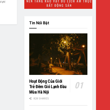
 cực
Tin Nổi Bật
Hoạt Động Của Giới
Trẻ Đêm Gió Lạnh Đầu
Mùa Hà Nội
828 SHARES