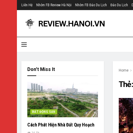
Liên Hệ
Nhóm FB Review Hà Nội
Nhóm FB Đảo Du Lịch
Đảo Du Lịch
Don't Miss It
Home
Thẻ
BẤT ĐỘNG SẢN
Cách Phát Hiện Nhà Đất Quy Hoạch
16.5k