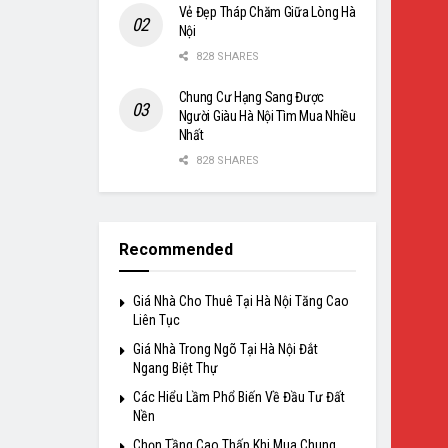
Vẻ Đẹp Tháp Chăm Giữa Lòng Hà
Nội
828 SHARES
Chung Cư Hạng Sang Được
Người Giàu Hà Nội Tìm Mua Nhiều
Nhất
828 SHARES
Recommended
Giá Nhà Cho Thuê Tại Hà Nội Tăng Cao
Liên Tục
Giá Nhà Trong Ngõ Tại Hà Nội Đắt
Ngang Biệt Thự
Các Hiểu Lầm Phổ Biến Về Đầu Tư Đất
Nền
Chọn Tầng Cao Thấp Khi Mua Chung