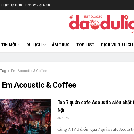
Du Lịch Tp Hcm
Review Việt Nam
TIN MỚI
DU LỊCH
ẨM THỰC
TOP LIST
DỊCH VỤ DU LỊCH
Tag
Em Acoustic & Coffee
:
Em Acoustic & Coffee
Top 7 quán cafe Acoustic siêu chất 
Nội
13.2k
Cùng iVIVU điểm qua 7 quán cafe Acoustic