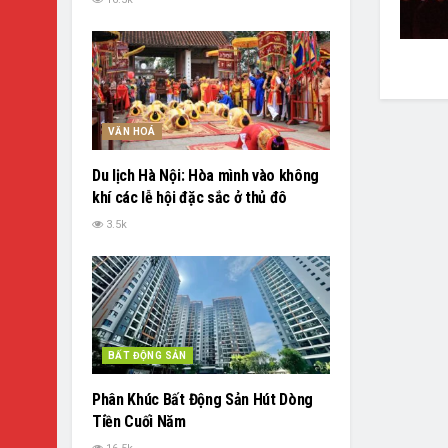
VĂN HOÁ
Du lịch Hà Nội: Hòa mình vào không
khí các lễ hội đặc sắc ở thủ đô
3.5k
BẤT ĐỘNG SẢN
Phân Khúc Bất Động Sản Hút Dòng
Tiền Cuối Năm