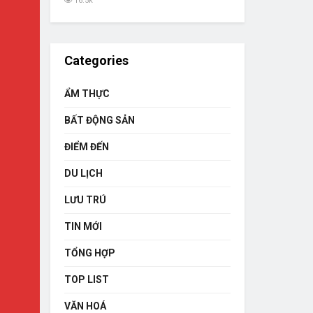
16.5k
Categories
ẨM THỰC
BẤT ĐỘNG SẢN
ĐIỂM ĐẾN
DU LỊCH
LƯU TRÚ
TIN MỚI
TỔNG HỢP
TOP LIST
VĂN HOÁ