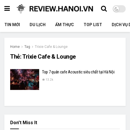
TIN MỚI
DU LỊCH
ẨM THỰC
TOP LIST
DỊCH VỤ 
Home
Tag
Trixie Cafe & Lounge
Thẻ:
Trixie Cafe & Lounge
Top 7 quán cafe Acoustic siêu chất tại Hà Nội
13.2k
Don't Miss It