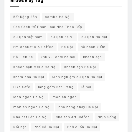
Browse by Tag
Bất Động Sản
combo Hà Nội
Các Cách Để Phân Loại Nhà Theo Cấp
du lịch việt nam
du lịch Ba Vì
du lịch ​Hà Nội
Em Acoustic & Coffee
Hà Nội
hồ hoàn kiếm
Hồ Tiên Sa
khu vui chơi hà nội
khách sạn
Khách sạn Meliá Hà Nội
khách sạn ​Hà Nội
khám phá ​Hà Nội
Kinh nghiệm du lịch Hà Nội
Like Café
làng gốm Bát Tràng
lễ hội
Món ngon Hà Nội
món ăn ngon
món ăn ngon Hà Nội
nhà hàng chay Hà Nội
Nhà hát Lớn Hà Nội
Nhà sàn Art Coffee
Nhịp Sống
Nổi bật
Phố Cổ Hà Nội
Phở cuốn Hà Nội