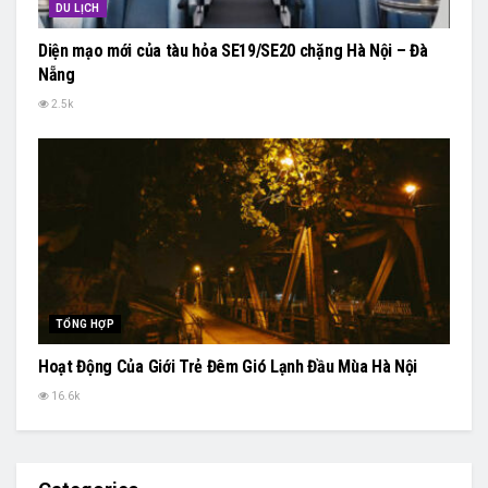
DU LỊCH
Diện mạo mới của tàu hỏa SE19/SE20 chặng Hà Nội – Đà
Nẵng
2.5k
TỔNG HỢP
Hoạt Động Của Giới Trẻ Đêm Gió Lạnh Đầu Mùa Hà Nội
16.6k