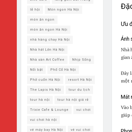
Đặc
lễ hội
Món ngon Hà Nội
món ăn ngon
Ưu 
món ăn ngon Hà Nội
Ánh 
nhà hàng chay Hà Nội
Nhà 
Nhà hát Lớn Hà Nội
gian 
Nhà sàn Art Coffee
Nhịp Sống
Nổi bật
Phố Cổ Hà Nội
Đây l
một n
Phở cuốn Hà Nội
resort Hà Nội
The Lapis Hà Nội
tour du lịch
Mát 
tour hà nội
tour hà nội giá rẻ
Vào 
Trixie Cafe & Lounge
vui chơi
giúp 
vui chơi hà nội
vé máy bay Hà Nội
vé vui chơi
Phon