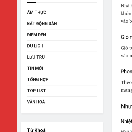
Nhà 
ẨM THỰC
không
vào b
BẤT ĐỘNG SẢN
ĐIỂM ĐẾN
Gió 
DU LỊCH
Gió t
vào m
LƯU TRÚ
TIN MỚI
Phon
TỔNG HỢP
Theo
mang 
TOP LIST
VĂN HOÁ
Như
Nhiệ
Từ Khoá
Nhà h