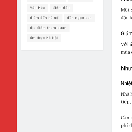
Văn Hóa
điểm đến
Một s
đặc b
điểm đến hà nội
đền ngọc sơn
địa điểm tham quan
Giảm
ẩm thực Hà Nội
Với 
mùa 
Như
Nhiệ
Nhà h
tiếp,
Cần s
phí đ