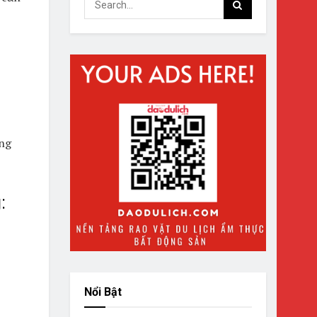
ng
:
Nổi Bật