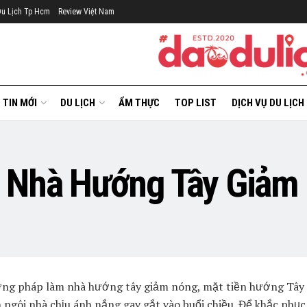
Du Lịch Tp Hcm
Review Việt Nam
TIN MỚI
DU LỊCH
ẨM THỰC
TOP LIST
DỊCH VỤ DU LỊCH
 Nhà Hướng Tây Giảm
ng pháp làm nhà hướng tây giảm nóng, mặt tiền hướng Tây
 ngôi nhà chịu ánh nắng gay gắt vào buổi chiều. Để khắc phục