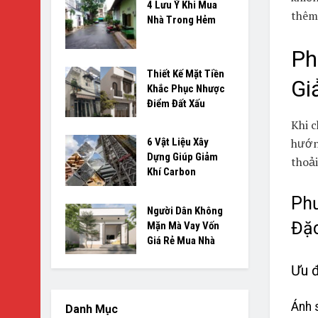
4 Lưu Ý Khi Mua
thêm 
Nhà Trong Hẻm
Ph
Thiết Kế Mặt Tiền
Gi
Khắc Phục Nhược
Điểm Đất Xấu
Khi c
hướn
6 Vật Liệu Xây
Dựng Giúp Giảm
thoải
Khí Carbon
Phư
Người Dân Không
Đặc
Mặn Mà Vay Vốn
Giá Rẻ Mua Nhà
Ưu 
Ánh 
Danh Mục