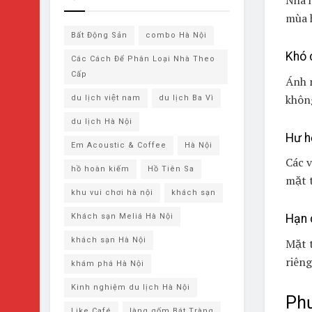
mùa h
Bất Động Sản
combo Hà Nội
Khó 
Các Cách Để Phân Loại Nhà Theo
Cấp
Ánh 
không
du lịch việt nam
du lịch Ba Vì
du lịch ​Hà Nội
Hư h
Em Acoustic & Coffee
Hà Nội
Các v
hồ hoàn kiếm
Hồ Tiên Sa
mặt t
khu vui chơi hà nội
khách sạn
Hạn c
Khách sạn Meliá Hà Nội
khách sạn ​Hà Nội
Mặt t
riên
khám phá ​Hà Nội
Kinh nghiệm du lịch Hà Nội
Phư
Like Café
làng gốm Bát Tràng