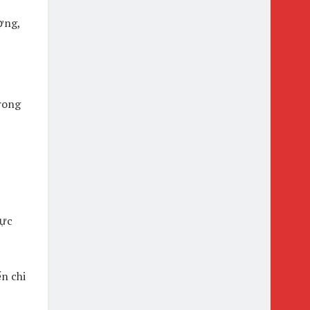
ợng,
rong
rực
n chi