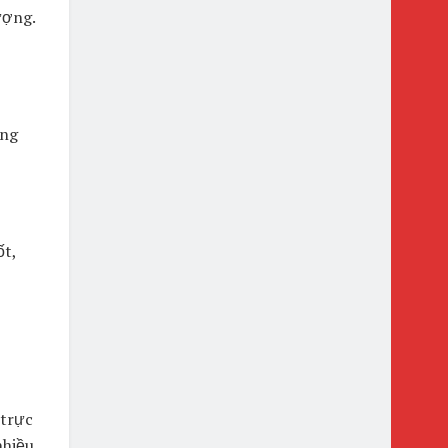
ượng.
ong
t,
 trực
nhiều