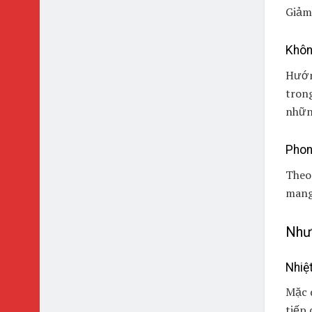
Giảm 
Khôn
Hướn
trong
nhữn
Phon
Theo
mang 
Như
Nhiệ
Mặc d
tiếp 