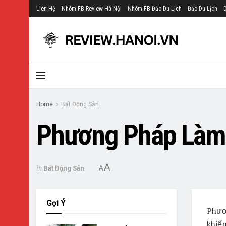
Liên Hệ
Nhóm FB Review Hà Nội
Nhóm FB Đảo Du Lịch
Đảo Du Lịch
Home
Bất Động Sản
Phương Pháp Làm
A
in
Bất Động Sản
A
Gợi Ý
Phươ
khiến