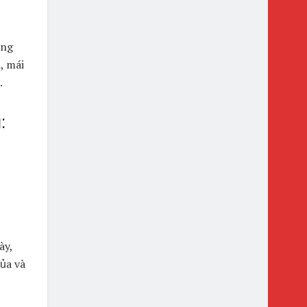
ộng
, mái
.
:
ày,
sủa và