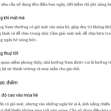
nhu cầu sử dụng đèn điện ban ngày, tiết kiệm chi phí năng l
g khí mát mẻ
g Nam thường có gió mát vào mùa hè, giúp duy trì không khí
 lành và dễ chịu trong nhà. Cảm giác mát mẻ, dễ chịu hơn tr
g ngày hè nóng bức.
g thuỷ tốt
 quan niệm phong thủy, nhà hướng Nam được coi là hướng tố
lại sự thịnh vượng và may mắn cho gia chủ.
ợc điểm
t độ cao vào mùa hè
ù có gió mát, nhưng vào những ngày hè oi ả, ánh nắng chiếu
có thể khiến không gian trở nên nóng. Cần sử dụng điều hòa 