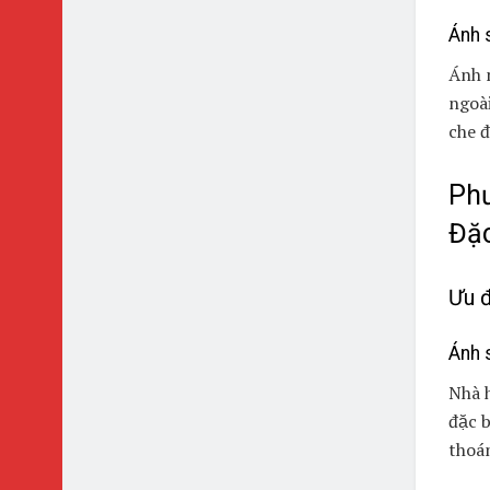
Ánh 
Ánh n
ngoài
che đ
Phư
Đặc
Ưu 
Ánh 
Nhà 
đặc b
thoá