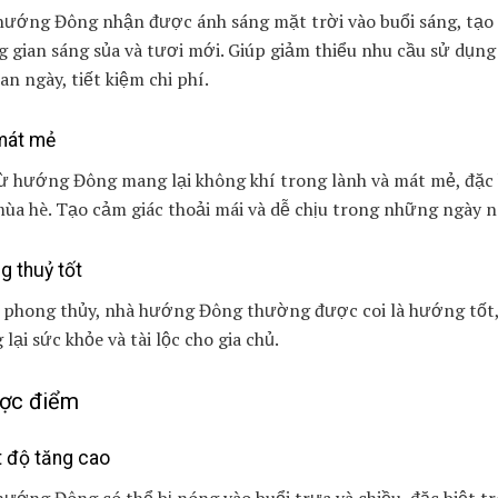
hướng Đông nhận được ánh sáng mặt trời vào buổi sáng, tạo
 gian sáng sủa và tươi mới. Giúp giảm thiểu nhu cầu sử dụng
an ngày, tiết kiệm chi phí.
mát mẻ
ừ hướng Đông mang lại không khí trong lành và mát mẻ, đặc 
ùa hè. Tạo cảm giác thoải mái và dễ chịu trong những ngày 
g thuỷ tốt
 phong thủy, nhà hướng Đông thường được coi là hướng tốt
lại sức khỏe và tài lộc cho gia chủ.
ợc điểm
t độ tăng cao
ướng Đông có thể bị nóng vào buổi trưa và chiều, đặc biệt t