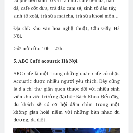
cà phê đến sinh tố và trà như: cafe đen đá, nâu
đá, cafe cốt dừa, trà đào cam sả, sinh tố dâu tây,
sinh tố xoài, trà sữa matcha, trà sữa khoai môn…
Địa chỉ: Khu văn hóa nghệ thuật, Cầu Giấy, Hà
Nội.
Giờ mở cửa: 10h – 22h.
5. ABC Café acoustic Hà Nội
ABC cafe là một trong những quán cafe có nhạc
Acoustic được nhiều người yêu thích. Đây cũng
là địa chỉ thư giãn quen thuộc đối với nhiều sinh
viên khu vực trường đại học Bách Khoa. Đến đây,
du khách sẽ có cơ hội đắm chìm trong một
không gian hoài niệm với những bản nhạc du
dương, da diết.