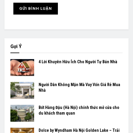
Gợi Ý
4 Lời Khuyên Hữu Ích Cho Người Tự Bán Nhà
Người Dân Không Mặn Mà Vay Vốn Giá Rẻ Mua
Nhà
Bốt Hàng Đậu (Hà Nội) chính thức mở cửa cho
du khách tham quan
Dolce by Wyndham Hà Nội Golden Lake – Trải