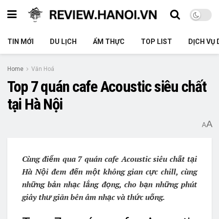
TIN MỚI
DU LỊCH
ẨM THỰC
TOP LIST
DỊCH VỤ 
Home
Văn Hoá
Top 7 quán cafe Acoustic siêu chất
tại Hà Nội
A
A
Cùng điểm qua 7 quán cafe Acoustic siêu chất tại
Hà Nội đem đến một không gian cực chill, cùng
những bản nhạc lắng đọng, cho bạn những phút
giây thư giãn bên âm nhạc và thức uống.