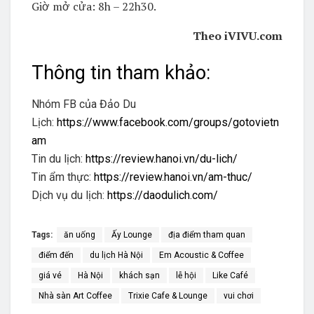
Giờ mở cửa: 8h – 22h30.
Theo iVIVU.com
Thông tin tham khảo:
Nhóm FB của Đảo Du
Lịch:
https://www.facebook.com/groups/gotovietn
am
Tin du lịch:
https://review.hanoi.vn/du-lich/
Tin ẩm thực:
https://review.hanoi.vn/am-thuc/
Dịch vụ du lịch:
https://daodulich.com/
Tags:
ăn uống
Ấy Lounge
địa điểm tham quan
điểm đến
du lịch ​Hà Nội
Em Acoustic & Coffee
giá vé
Hà Nội
khách sạn
lễ hội
Like Café
Nhà sàn Art Coffee
Trixie Cafe & Lounge
vui chơi