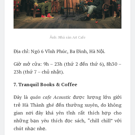
Ảnh: Nhà sàn Art Cafe
Địa chỉ: Ngõ 6 Vĩnh Phúc, Ba Đình, Hà Nội.
Giờ mở cửa: 9h – 23h (thứ 2 đến thứ 6), 8h30 –
23h (thứ 7 – chủ nhật).
7. Tranquil Books & Coffee
Đây là
quán cafe Acoustic
được lượng lớn giới
trẻ Hà Thành ghé đến thường xuyên, do không
gian nơi đây khá yên tĩnh rất thích hợp cho
những bạn yêu thích đọc sách, “chill chill” với
chút nhạc nhẹ.