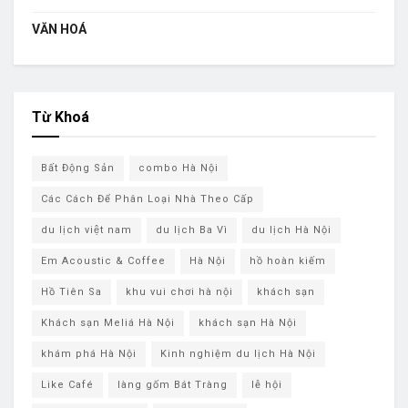
VĂN HOÁ
Từ Khoá
Bất Động Sản
combo Hà Nội
Các Cách Để Phân Loại Nhà Theo Cấp
du lịch việt nam
du lịch Ba Vì
du lịch ​Hà Nội
Em Acoustic & Coffee
Hà Nội
hồ hoàn kiếm
Hồ Tiên Sa
khu vui chơi hà nội
khách sạn
Khách sạn Meliá Hà Nội
khách sạn ​Hà Nội
khám phá ​Hà Nội
Kinh nghiệm du lịch Hà Nội
Like Café
làng gốm Bát Tràng
lễ hội