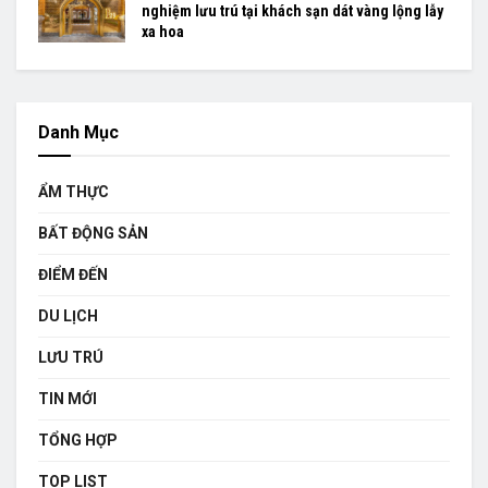
nghiệm lưu trú tại khách sạn dát vàng lộng lẫy
xa hoa
Danh Mục
ẨM THỰC
BẤT ĐỘNG SẢN
ĐIỂM ĐẾN
DU LỊCH
LƯU TRÚ
TIN MỚI
TỔNG HỢP
TOP LIST