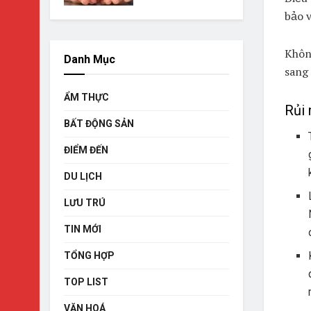
bảo v
Không
Danh Mục
sang
ẨM THỰC
Rủi 
BẤT ĐỘNG SẢN
ĐIỂM ĐẾN
DU LỊCH
LƯU TRÚ
TIN MỚI
TỔNG HỢP
TOP LIST
VĂN HOÁ