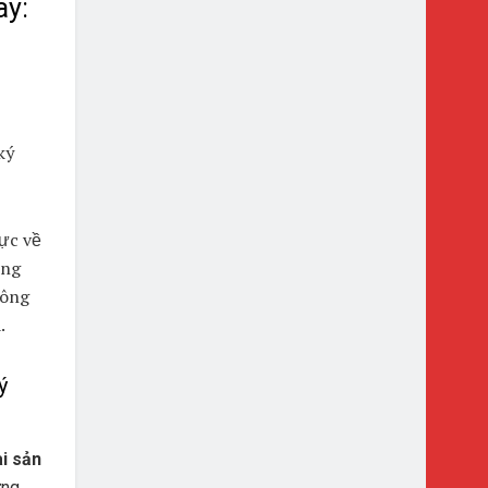
ay:
ký
hực về
ồng
hông
.
ý
i sản
ứng