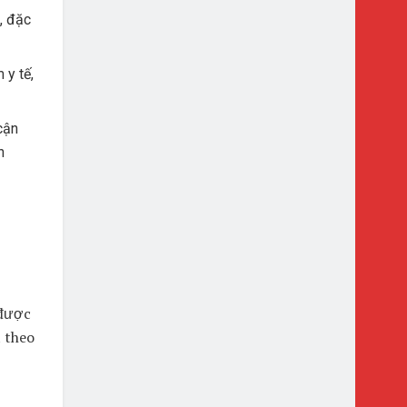
, đặc
 y tế,
cận
h
 được
 theo