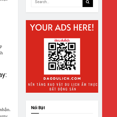
p
nh
ay:
Nổi Bật
nhận.
được