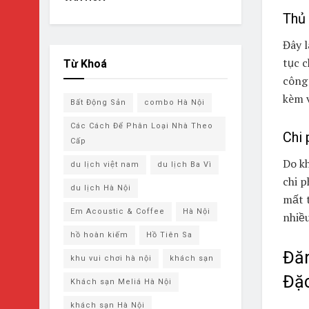
Thủ 
Đây l
tục c
Từ Khoá
công 
kèm v
Bất Động Sản
combo Hà Nội
Các Cách Để Phân Loại Nhà Theo
Chi 
Cấp
Do kh
du lịch việt nam
du lịch Ba Vì
chi p
du lịch ​Hà Nội
mất t
Em Acoustic & Coffee
Hà Nội
nhiều
hồ hoàn kiếm
Hồ Tiên Sa
Đăn
khu vui chơi hà nội
khách sạn
Đặc
Khách sạn Meliá Hà Nội
khách sạn ​Hà Nội