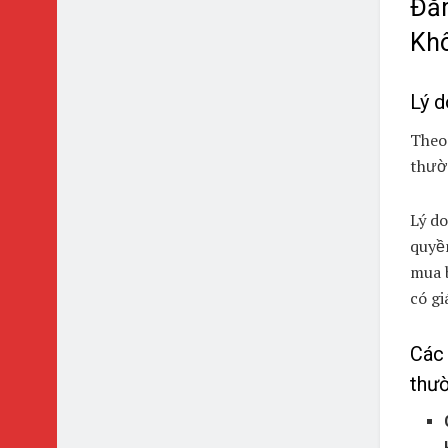
Đăn
Khô
Lý d
Theo 
thườ
Lý do
quyề
mua 
có gi
Các 
thườ