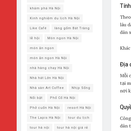
Tính
khám phá ​Hà Nội
Theo 
Kinh nghiệm du lịch Hà Nội
lâu d
Like Café
làng gốm Bát Tràng
dân x
lễ hội
Món ngon Hà Nội
Khác 
món ăn ngon
món ăn ngon Hà Nội
Địa 
nhà hàng chay Hà Nội
Mỗi c
Nhà hát Lớn Hà Nội
tại m
Nhà sàn Art Coffee
Nhịp Sống
nơi k
Nổi bật
Phố Cổ Hà Nội
Quyề
Phở cuốn Hà Nội
resort Hà Nội
Công
The Lapis Hà Nội
tour du lịch
dân t
tour hà nội
tour hà nội giá rẻ