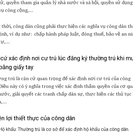
ử, quyền tham gia quản lý nhà nước và xã hội, quyền sử dụng
 vụ công cộng,…
thời, công dân cũng phải thực hiện các nghĩa vụ công dân th
ịnh, ví dụ như: chấp hành pháp luật, đóng thuế, bảo vệ an n
 tự,…
cứ xác định nơi cư trú lúc đăng ký thường trú khi m
bằng giấy tay
g trú là căn cứ quan trọng để xác định nơi cư trú của công
Điều này có ý nghĩa trong việc xác định thẩm quyền của cơ qu
ước, giải quyết các tranh chấp dân sự, thực hiện các thủ tục
h,…
n lợi thiết thực của công dân
Hộ khẩu: Thường trú là cơ sở để xác định hộ khẩu của công dân.