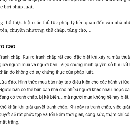
ệ bởi pháp luật.
 thể thực hiện các thủ tục pháp lý liên quan đến căn nhà nh
 tên, chuyển nhượng, thế chấp, tặng cho,…
ro cao
Tranh chấp: Rủi ro tranh chấp rất cao, đặc biệt khi xảy ra mâu thu
giữa người mua và người bán. Việc chứng minh quyền sở hữu rất
khăn do không có sự chứng thực của pháp luật.
Lừa đảo: Hình thức mua bán này tạo điều kiện cho các hành vi lừa
Người bán có thể bán căn nhà cho nhiều người khác nhau, hoặc că
đang có tranh chấp, bị kê biên,… mà người mua không hề hay biết.
Khó khăn khi giải quyết tranh chấp: Khi xảy ra tranh chấp, việc giải
quyết sẽ rất phức tạp và tốn kém thời gian, công sức, thậm chí có
mất trắng.