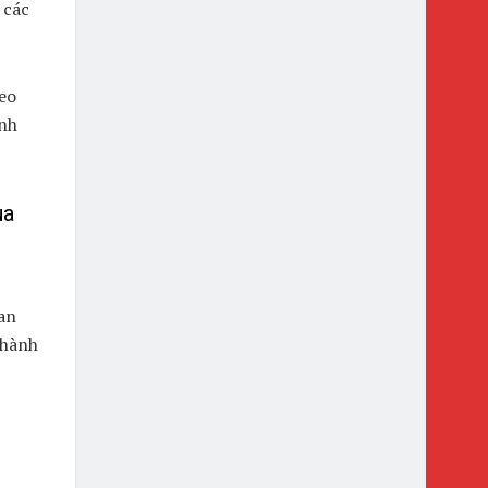
 các
eo
inh
ua
an
 hành