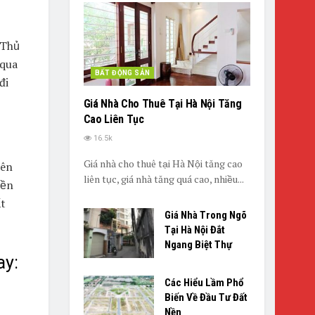
 Thủ
 qua
BẤT ĐỘNG SẢN
đi
Giá Nhà Cho Thuê Tại Hà Nội Tăng
Cao Liên Tục
16.5k
Giá nhà cho thuê tại Hà Nội tăng cao
nên
liên tục, giá nhà tăng quá cao, nhiều...
iền
ất
Giá Nhà Trong Ngõ
Tại Hà Nội Đắt
Ngang Biệt Thự
ay:
Các Hiểu Lầm Phổ
Biến Về Đầu Tư Đất
Nền