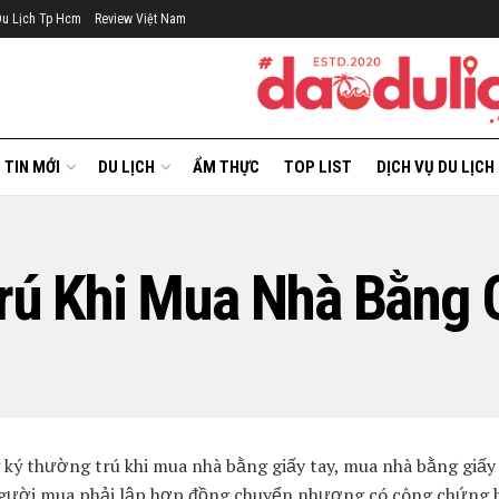
Du Lịch Tp Hcm
Review Việt Nam
TIN MỚI
DU LỊCH
ẨM THỰC
TOP LIST
DỊCH VỤ DU LỊCH
rú Khi Mua Nhà Bằng G
ký thường trú khi mua nhà bằng giấy tay, mua nhà bằng giấy
người mua phải lập hợp đồng chuyển nhượng có công chứng 