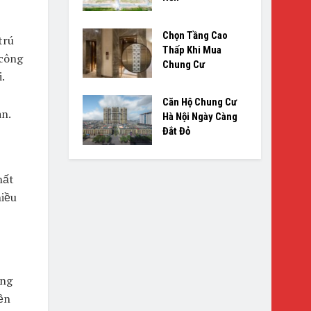
Chọn Tầng Cao
trú
Thấp Khi Mua
 công
Chung Cư
.
Căn Hộ Chung Cư
an.
Hà Nội Ngày Càng
Đắt Đỏ
hất
hiều
ông
ền