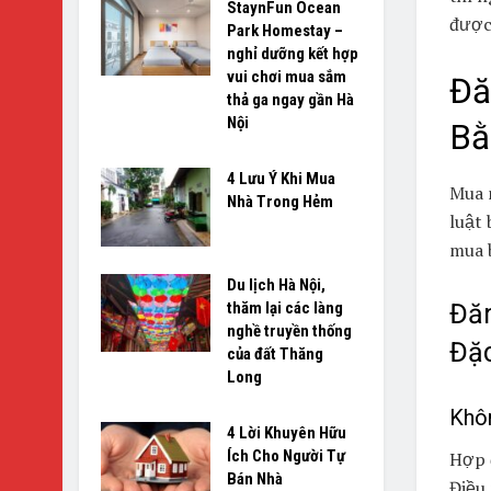
StaynFun Ocean
được
Park Homestay –
nghỉ dưỡng kết hợp
vui chơi mua sắm
Đă
thả ga ngay gần Hà
Nội
Bằ
4 Lưu Ý Khi Mua
Mua n
Nhà Trong Hẻm
luật 
mua 
Du lịch Hà Nội,
thăm lại các làng
Đăn
nghề truyền thống
Đặc
của đất Thăng
Long
Khôn
4 Lời Khuyên Hữu
Ích Cho Người Tự
Hợp 
Bán Nhà
Điều 