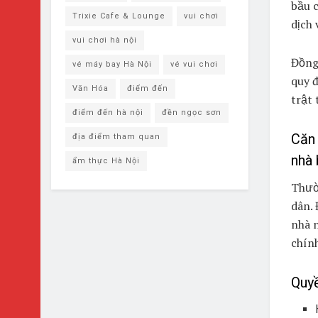
bầu c
Trixie Cafe & Lounge
vui chơi
dịch
vui chơi hà nội
Đồng 
vé máy bay Hà Nội
vé vui chơi
quy đ
Văn Hóa
điểm đến
trật
điểm đến hà nội
đền ngọc sơn
Căn 
địa điểm tham quan
nhà 
ẩm thực Hà Nội
Thườn
dân. 
nhà n
chín
Quyề