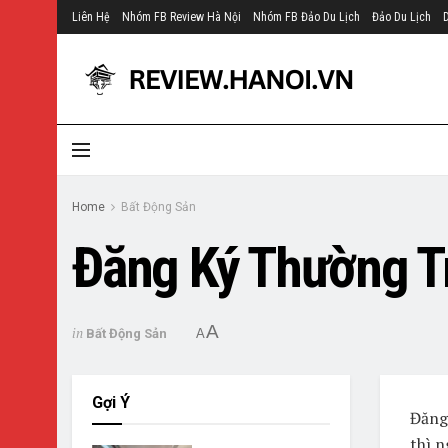
Liên Hệ
Nhóm FB Review Hà Nội
Nhóm FB Đảo Du Lịch
Đảo Du Lịch
Home
Bất Động Sản
Đăng Ký Thường T
A
in
Bất Động Sản
A
Gợi Ý
Đăng 
thì 