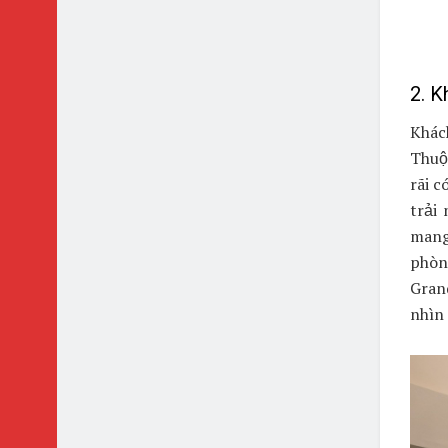
2. K
Khác
Thuộ
rãi c
trải
mang 
phòn
Gran
nhìn