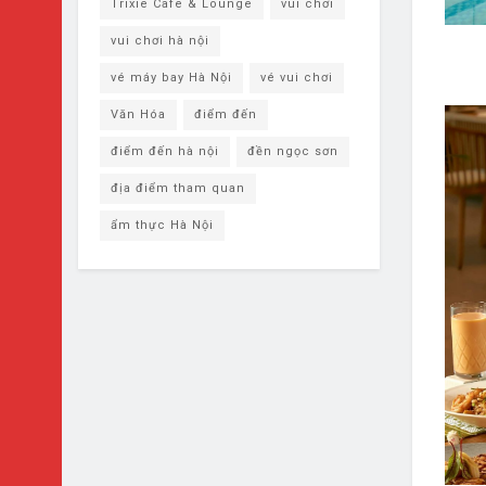
Trixie Cafe & Lounge
vui chơi
vui chơi hà nội
vé máy bay Hà Nội
vé vui chơi
Văn Hóa
điểm đến
điểm đến hà nội
đền ngọc sơn
địa điểm tham quan
ẩm thực Hà Nội