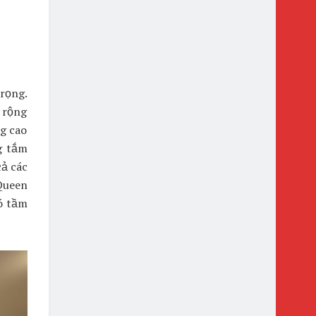
rọng.
 rộng
ng cao
g tắm
cả các
Queen
ó tầm