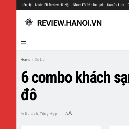
Liên Hệ
Nhóm FB Review Hà Nội
Nhóm FB Đảo Du Lịch
Đảo Du Lịch
Home
Du Lịch
6 combo khách sạn
đô
A
in
Du Lịch
,
Tổng Hợp
A