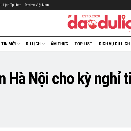
Du Lịch Tp Hcm
Review Việt Nam
TIN MỚI
DU LỊCH
ẨM THỰC
TOP LIST
DỊCH VỤ DU LỊCH
 Hà Nội cho kỳ nghỉ ti