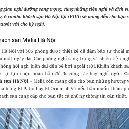
 gian nghỉ dưỡng sang trọng, cùng những tiện nghi và dịch v
g. 6 combo khách sạn Hà Nội tại iVIVU sẽ mang đến cho bạn s
tuyệt vời cho kỳ nghỉ.
hách sạn Meliá Hà Nội
á Hà Nội với 306 phòng được thiết kế để đảm bảo sự thoải má
u một ngày dài. Các phòng nghỉ sang trọng và nhiều tiện ng
hòng hội nghị hiện đại đến bể bơi ngoài trời. Khiến khách s
h sự lựa chọn hoàn hảo để đi công tác hay nghỉ ngơi.
C
h sạn Hà Nội
– Meliá còn mang đến cho bạn những hương v
nhà hàng El Patio hay El Oriental. Và nếu bạn muốn khám ph
hách sạn cung cấp cho bạn tất cả những thông tin cần thiết.