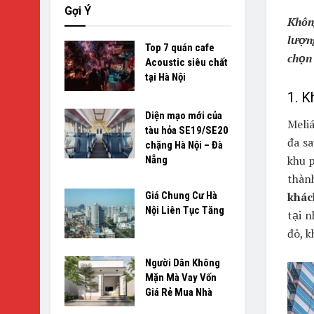
Gợi Ý
Không
lượn
Top 7 quán cafe
chọn 
Acoustic siêu chất
tại Hà Nội
1. K
Diện mạo mới của
Meli
tàu hỏa SE19/SE20
đa sa
chặng Hà Nội – Đà
khu p
Nẵng
thàn
Giá Chung Cư Hà
khác
Nội Liên Tục Tăng
tại 
đô, k
Người Dân Không
Mặn Mà Vay Vốn
Giá Rẻ Mua Nhà