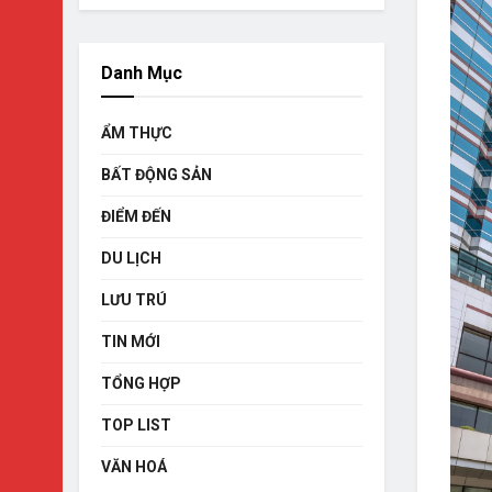
Danh Mục
ẨM THỰC
BẤT ĐỘNG SẢN
ĐIỂM ĐẾN
DU LỊCH
LƯU TRÚ
TIN MỚI
TỔNG HỢP
TOP LIST
VĂN HOÁ