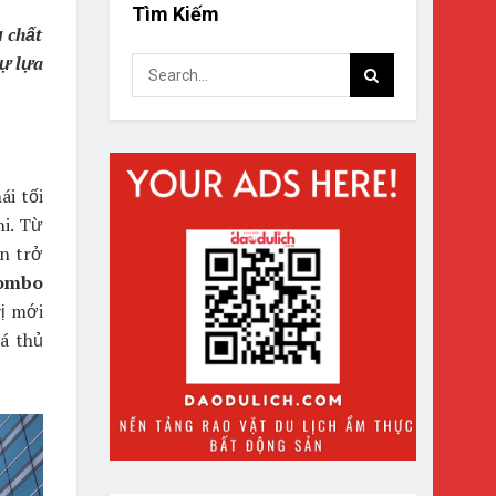
Tìm Kiếm
ụ chất
ự lựa
i tối
hi. Từ
ạn trở
ombo
ị mới
á thủ