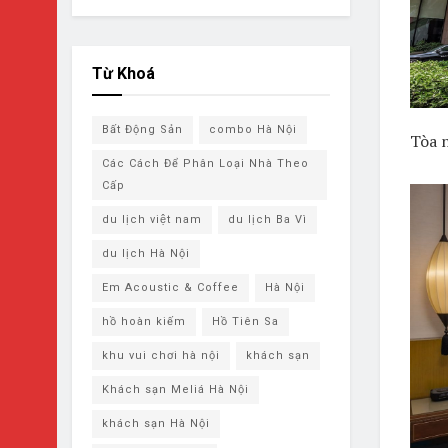
Từ Khoá
Bất Động Sản
combo Hà Nội
Tòa 
Các Cách Để Phân Loại Nhà Theo
Cấp
du lịch việt nam
du lịch Ba Vì
du lịch ​Hà Nội
Em Acoustic & Coffee
Hà Nội
hồ hoàn kiếm
Hồ Tiên Sa
khu vui chơi hà nội
khách sạn
Khách sạn Meliá Hà Nội
khách sạn ​Hà Nội