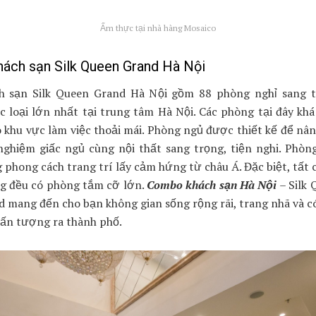
Ẩm thực tại nhà hàng Mosaico
hách sạn Silk Queen Grand Hà Nội
h sạn Silk Queen Grand Hà Nội gồm 88 phòng nghỉ sang t
c loại lớn nhất tại trung tâm Hà Nội. Các phòng tại đây khá
ó khu vực làm việc thoải mái. Phòng ngủ được thiết kế để nâ
 nghiệm giấc ngủ cùng nội thất sang trọng, tiện nghi. Phòn
phong cách trang trí lấy cảm hứng từ châu Á. Đặc biệt, tất 
g đều có phòng tắm cỡ lớn.
Combo khách sạn Hà Nội
– Silk 
d mang đến cho bạn không gian sống rộng rãi, trang nhã và c
 ấn tượng ra thành phố.