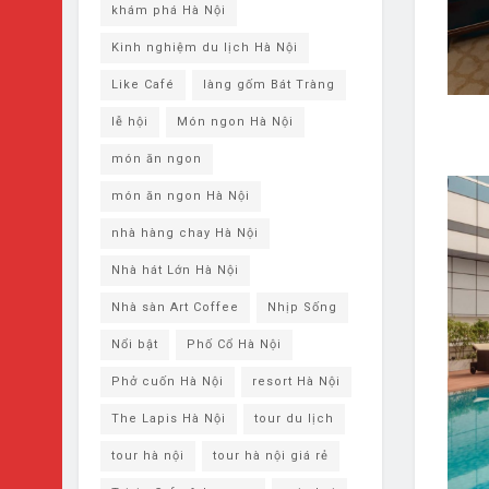
khám phá ​Hà Nội
Kinh nghiệm du lịch Hà Nội
Like Café
làng gốm Bát Tràng
lễ hội
Món ngon Hà Nội
món ăn ngon
món ăn ngon Hà Nội
nhà hàng chay Hà Nội
Nhà hát Lớn Hà Nội
Nhà sàn Art Coffee
Nhịp Sống
Nổi bật
Phố Cổ Hà Nội
Phở cuốn Hà Nội
resort Hà Nội
The Lapis Hà Nội
tour du lịch
tour hà nội
tour hà nội giá rẻ