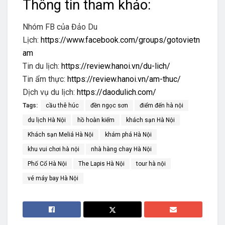
Thông tin tham khảo:
Nhóm FB của Đảo Du
Lịch:
https://www.facebook.com/groups/gotovietn
am
Tin du lịch:
https://review.hanoi.vn/du-lich/
Tin ẩm thực:
https://review.hanoi.vn/am-thuc/
Dịch vụ du lịch:
https://daodulich.com/
Tags:
cầu thê húc
đền ngọc sơn
điểm đến hà nội
du lịch ​Hà Nội
hồ hoàn kiếm
khách sạn ​Hà Nội
Khách sạn Meliá Hà Nội
khám phá ​Hà Nội
khu vui chơi hà nội
nhà hàng chay Hà Nội
Phố Cổ Hà Nội
The Lapis Hà Nội
tour hà nội
vé máy bay Hà Nội