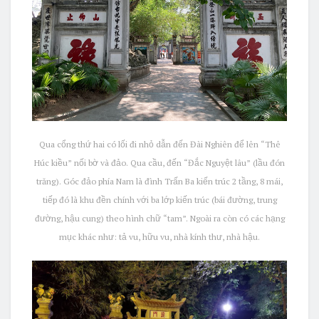
Qua cổng thứ hai có lối đi nhỏ dẫn đến Đài Nghiên để lên “Thê
Húc kiều” nối bờ và đảo. Qua cầu, đến “Đắc Nguyệt lâu” (lầu đón
trăng). Góc đảo phía Nam là đình Trấn Ba kiến trúc 2 tầng, 8 mái,
tiếp đó là khu đền chính với ba lớp kiến trúc (bái đường, trung
đường, hậu cung) theo hình chữ “tam”. Ngoài ra còn có các hạng
mục khác như: tả vu, hữu vu, nhà kính thư, nhà hậu.