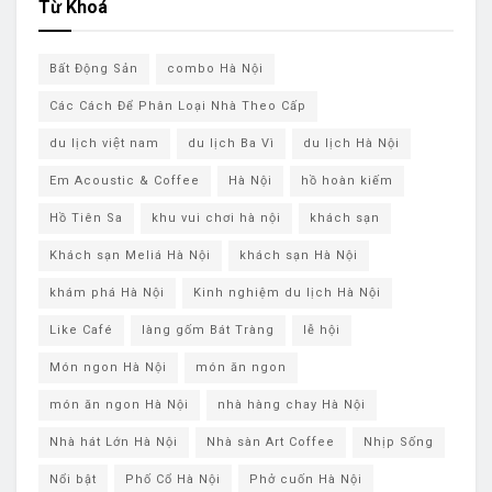
Từ Khoá
Bất Động Sản
combo Hà Nội
Các Cách Để Phân Loại Nhà Theo Cấp
du lịch việt nam
du lịch Ba Vì
du lịch ​Hà Nội
Em Acoustic & Coffee
Hà Nội
hồ hoàn kiếm
Hồ Tiên Sa
khu vui chơi hà nội
khách sạn
Khách sạn Meliá Hà Nội
khách sạn ​Hà Nội
khám phá ​Hà Nội
Kinh nghiệm du lịch Hà Nội
Like Café
làng gốm Bát Tràng
lễ hội
Món ngon Hà Nội
món ăn ngon
món ăn ngon Hà Nội
nhà hàng chay Hà Nội
Nhà hát Lớn Hà Nội
Nhà sàn Art Coffee
Nhịp Sống
Nổi bật
Phố Cổ Hà Nội
Phở cuốn Hà Nội