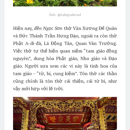
Ảnh: @tabigoabroad
Hiện nay,
đền Ngọc Sơn
thờ Văn Xương Đế Quân
và Đức Thánh Trần Hưng Đạo, ngoài ra còn thờ
Phật A-di-đà, Lã Động Tân, Quan Vân Trường.
Việc thờ tự thể hiện quan niệm “tam giáo đồng
nguyên”, dung hòa Phật giáo, Nho giáo và Đạo
giáo. Người xưa xem các vị này là tinh hoa của
tam giáo – “từ, bi, cung kiệm”. Tôn thờ các thần
cũng chính là tôn thờ cái thiện, cái từ bi, như
vậy mới hợp với lẽ trời.