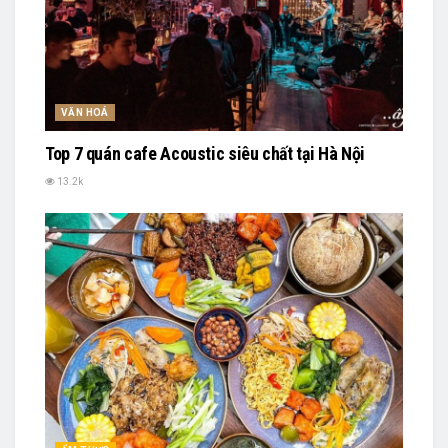
VĂN HOÁ
Top 7 quán cafe Acoustic siêu chất tại Hà Nội
13.2k